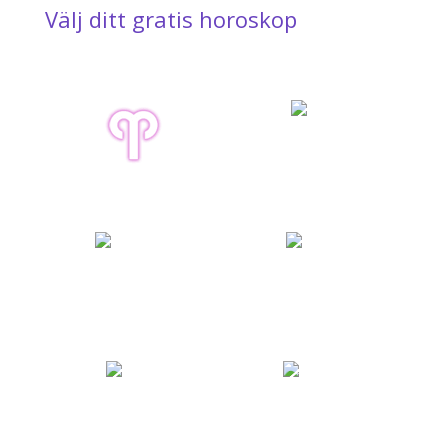
Välj ditt gratis horoskop
Oxen
Väduren
21.04. - 20.05.
21.03. - 20.04.
Tvillingarna
Kräftan
21.05. - 21.06.
22.06. - 22.07.
Lejonet
Jungfrun