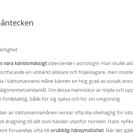
åntecken
ärtighet
 vara känslomässigt
oberoende i astrologin. Han skulle ald
fortfarande en utmärkt älskare och följeslagare, men insist
ödda i Vattumannens måne känner en hög grad av socialt ansv
välgörenhetsändamål. Om dessa människor är nöjda och upp
 fördelaktig, både för sig själva och för sin omgivning.
dan av Vattumannamånen verkar ofta lite obehaglig för obs
 dragning till allt som händer utanför normen. Hans nyfik
ent förvandlas ofta till
orubblig hänsynslöshet
. När det gäl