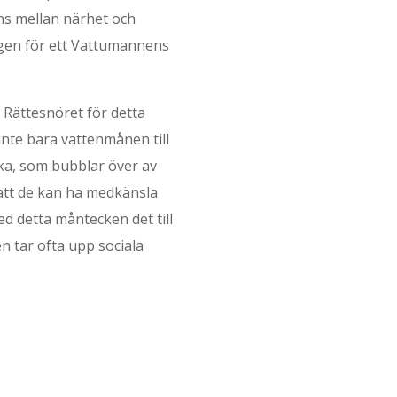
ans mellan närhet och
ingen för ett Vattumannens
 Rättesnöret för detta
inte bara vattenmånen till
ka, som bubblar över av
att de kan ha medkänsla
d detta måntecken det till
n tar ofta upp sociala