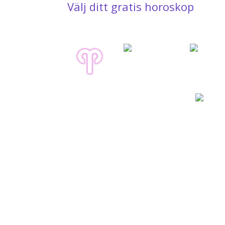
Välj ditt gratis horoskop
Oxen
Tvillingarn
Väduren
21.04. - 20.05.
21.05. - 21.06.
21.03. - 20.04.
Skytten
23.11. - 21.12.