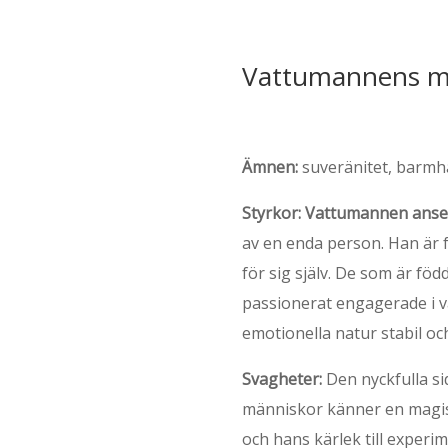
Vattumannens m
Ämnen:
suveränitet, barmh
Styrkor:
Vattumannen anses
av en enda person. Han är 
för sig själv. De som är f
passionerat engagerade i 
emotionella natur stabil och
Svagheter:
Den nyckfulla si
människor känner en magisk
och hans kärlek till experim