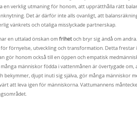
fta en verklig utmaning för honom, att upprätthålla rätt bal
anknytning. Det är därför inte alls ovanligt, att balansräkn
rlig vänkrets och otaliga misslyckade partnerskap.
ar en uttalad önskan om
frihet
och bryr sig ändå om andra.
för förnyelse, utveckling och transformation. Detta frestar 
tan gör honom också till en öppen och empatisk medmännis
m många människor födda i vattenmånen är övertygade om, 
ch bekymmer, djupt inuti sig själva, gör många människor me
 värt att leva igen för människorna. Vattumannens måntecke
ingsområdet.