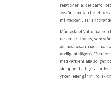
relationer, är det därför o
avstånd, mellan frihet och 
måntecken visar en förände
Måntecknet Vattumannen h
tecken är Uranus, som står 
de mest bisarra idéerna, u
andlig intelligens
. Efterso
med världens alla sorger o
sin uppgift att göra jorden
yrken, eller går in i forskn