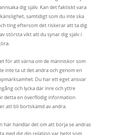
nsaka dig själv. Kan det faktiskt vara
rkänslighet, samtidigt som du inte ska
ch ting eftersom det riskerar att ta dig
 största vikt att du synar dig själv i
göra.
ället för att värna om de människor som
ste inte ta ut det andra och genom en
et uppmärksamhet. Du har ett eget ansvar
mgång och lycka där inre och yttre
är detta en överflödig information
ller att bli bortskämd av andra.
en här handlar det om att börja se andras
ta med dig din relation var helst som