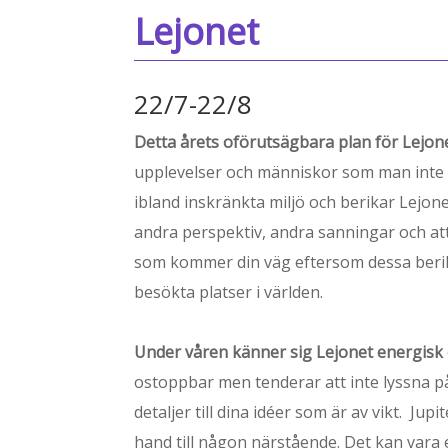
Lejonet
22/7-22/8
Detta årets oförutsägbara plan för Lejon
upplevelser och människor som man inte e
ibland inskränkta miljö och berikar Lejon
andra perspektiv, andra sanningar och att 
som kommer din väg eftersom dessa beri
besökta platser i världen.
Under våren känner sig Lejonet energisk o
ostoppbar men tenderar att inte lyssna på
detaljer till dina idéer som är av vikt. 
hand till någon närstående. Det kan vara e