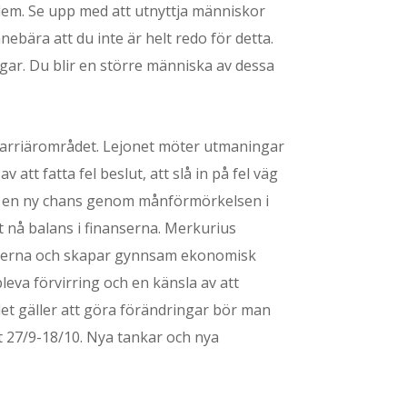
r dem. Se upp med att utnyttja människor
bära att du inte är helt redo för detta.
ngar. Du blir en större människa av dessa
karriärområdet. Lejonet möter utmaningar
att fatta fel beslut, att slå in på fel väg
mer en ny chans genom månförmörkelsen i
t nå balans i finanserna. Merkurius
inanserna och skapar gynnsam ekonomisk
eva förvirring och en känsla av att
r det gäller att göra förändringar bör man
mt 27/9-18/10. Nya tankar och nya