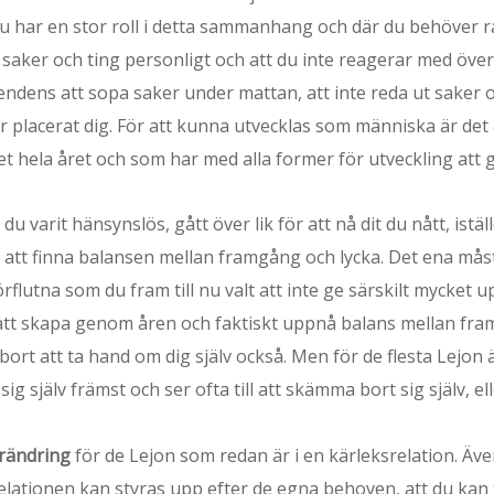
har en stor roll i detta sammanhang och där du behöver ran
a saker och ting personligt och att du inte reagerar med öve
tendens att sopa saker under mattan, att inte reda ut saker o
r placerat dig. För att kunna utvecklas som människa är det av
t hela året och som har med alla former för utveckling att 
u varit hänsynslös, gått över lik för att nå dit du nått, ist
 om att finna balansen mellan framgång och lycka. Det ena må
 förflutna som du fram till nu valt att inte ge särskilt myck
 i att skapa genom åren och faktiskt uppnå balans mellan fra
ort att ta hand om dig själv också. Men för de flesta Lejon 
sig själv främst och ser ofta till att skämma bort sig själv, e
örändring
för de Lejon som redan är i en kärleksrelation. Äv
relationen kan styras upp efter de egna behoven, att du kan 