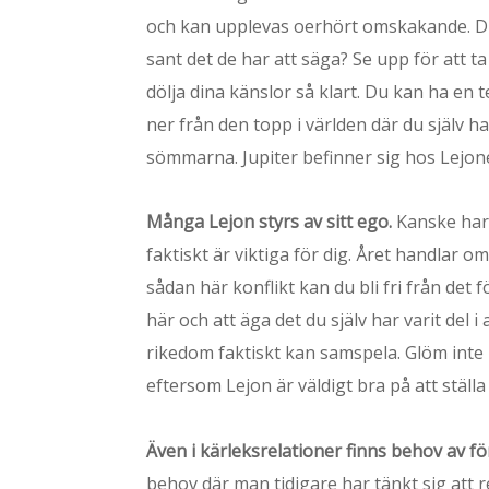
och kan upplevas oerhört omskakande. Du 
sant det de har att säga? Se upp för att t
dölja dina känslor så klart. Du kan ha en 
ner från den topp i världen där du själv ha
sömmarna. Jupiter befinner sig hos Lejone
Många Lejon styrs av sitt ego.
Kanske har d
faktiskt är viktiga för dig. Året handlar
sådan här konflikt kan du bli fri från det
här och att äga det du själv har varit del
rikedom faktiskt kan samspela. Glöm inte b
eftersom Lejon är väldigt bra på att ställa 
Även i kärleksrelationer finns behov av f
behov där man tidigare har tänkt sig att 