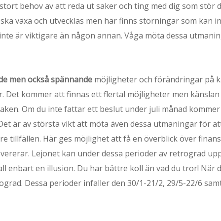
tt stort behov av att reda ut saker och ting med dig som stö
ska växa och utvecklas men här finns störningar som kan inne
du inte är viktigare än någon annan. Våga möta dessa utmani
nde men också spännande
möjligheter och förändringar på 
. Det kommer att finnas ett flertal möjligheter men känslan av 
m saken. Om du inte fattar ett beslut under juli månad kom
Det är av största vikt att möta även dessa utmaningar för at
re tillfällen. Här ges möjlighet att få en överblick över f
vererar. Lejonet kan under dessa perioder av retrograd uppl
fall enbart en illusion. Du har bättre koll än vad du tror! Nä
rograd. Dessa perioder infaller den 30/1-21/2, 29/5-22/6 sa