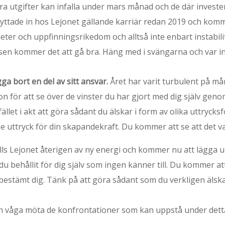
ra utgifter kan infalla under mars månad och de där investe
s flyttade in hos Lejonet gällande karriär redan 2019 och kom
r och uppfinningsrikedom och alltså inte enbart instabilite
sen kommer det att gå bra. Häng med i svängarna och var int
gga bort en del av sitt ansvar.
Året har varit turbulent på må
on för att se över de vinster du har gjort med dig själv gen
fället i akt att göra sådant du älskar i form av olika uttryc
ge uttryck för din skapandekraft. Du kommer att se att det v
lls Lejonet återigen av ny energi och kommer nu att lägga u
behållit för dig själv som ingen känner till. Du kommer att 
bestämt dig. Tänk på att göra sådant som du verkligen älskar
h våga möta de konfrontationer som kan uppstå under detta