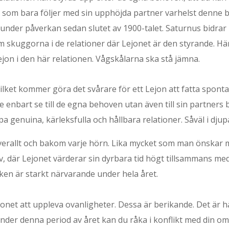
ern som bara följer med sin upphöjda partner varhelst denne
 under påverkan sedan slutet av 1900-talet. Saturnus bidrar 
m skuggorna i de relationer där Lejonet är den styrande. Här
ejon i den här relationen. Vågskålarna ska stå jämna.
ilket kommer göra det svårare för ett Lejon att fatta sponta
e enbart se till de egna behoven utan även till sin partners be
pa genuina, kärleksfulla och hållbara relationer. Såväl i djup
verallt och bakom varje hörn. Lika mycket som man önskar 
liv, där Lejonet värderar sin dyrbara tid högt tillsammans med
eken är starkt närvarande under hela året.
et att uppleva ovanligheter. Dessa är berikande. Det är här 
nder denna period av året kan du råka i konflikt med din omv