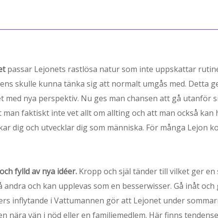
et
passar Lejonets rastlösa natur som inte uppskattar rutiner
ns skulle kunna tänka sig att normalt umgås med. Detta ger
et med nya perspektiv. Nu ges man chansen att gå utanför si
man faktiskt inte vet allt om allting och att man också kan ha
kar dig och utvecklar dig som människa. För många Lejon 
ch fylld av nya idéer.
Kropp och själ tänder till vilket ger en
 andra och kan upplevas som en besserwisser. Gå inåt och gå
Jupiters inflytande i Vattumannen gör att Lejonet under som
n nära vän i nöd eller en familjemedlem. Här finns tendenser