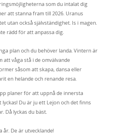
ringsmöjligheterna som du intalat dig
mer att stanna fram till 2026. Uranus
t utan också självständighet. Is i magen.
e rädd för att anpassa dig.
nga plan och du behöver landa. Vintern är
om att våga stå i de omvälvande
ksformer såsom att skapa, dansa eller
arit en helande och renande resa.
pp planer för att uppnå de innersta
lyckas! Du är ju ett Lejon och det finns
. Då lyckas du bäst.
 år. De är utvecklande!